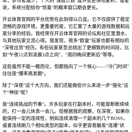
本，参与者减少，个人的“保底计数”或许会更快地累积，或者
说，系统分配给你“惊喜”的概率窗口期会更长。
开云体育官网的平台优势在此刻得以凸显。它不仅提供了稳定
流畅的游戏环境，更重要的是，它汇聚了大量的游戏数据和玩
家分享的经验。我经常在开云体育官网的论坛和社区里潜水，
与其他玩家交流心得。我发现，很多“欧皇”玩家也都有相似的
“深夜出货”经历。有些玩家甚至总结出了更细致的时间段，比
如“午夜12点到凌晨3点之间”、“周四晚间更新后”等等。
这些虽然不能一概而论，但都指向了一个核心——“冷门时间”
往往是“爆率高发期”。
除了“深夜”这个大方向，我们还能做些什么来进一步“强化”这
个“神技”呢？
是“连续挑战的节奏”。许多玩家在打副本时，可能是断断续续
的，打一会儿休息一会儿。但根据我的观察，在深夜，如果你
能保持一定的连续性，例如连续清理一个副本的几个BOSS，
或者连续刷几个相似类型的副本，似乎更容易触发“连爆”状