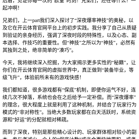
后盾，见证你每一次的“欧皇”时刻！兄弟们，还在等什么？一
起冲啊！
兄弟们，上一part我们深入探讨了“深夜爆率神技”的奥秘，以
及它在开云体育官网平台上的初步实践。我分享了自己从质疑
到验证的亲身经历，强调了深夜时段的特殊性，以及心态、副
本选择、作技巧的重要性。但“神技”之所以为“神技”，必然有
其独到之处，绝非简单的“凑巧”。
今天，我将继续深入挖掘，为大家揭示更多实性的“秘籍”，让
你们在开云体育官网的虚拟世界中，真正做到“装备毕业，等
级飞升”，体验前所未有的游戏快感！
我们都知道，很多游戏都有“保底”机制，即便你运气不好，连
续几次不掉落，系统也会在之后给予一定补偿。而“深夜爆率”
的理念，很大程度上就是利用了这种机制，并结合了玩家行为
模式的“非对称性”。当绝大多数玩家都在白天活跃时，系统资
源和“好运”的分配就相对稀疏。
而到了深夜，特别是那些精心设计的、玩家群体相对较小的副