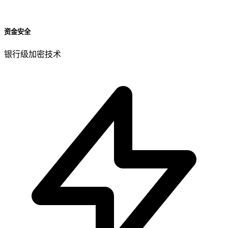
资金安全
银行级加密技术