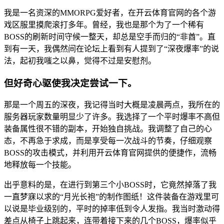
我是一名资深的MMORPG爱好者，在开云体育官网的各个游
戏区服里摸爬滚打多年。曾经，我也是那个为了一个稀有
BOSS的刷新时间守候一整天，却总是空手而归的“非酋”。直
到有一天，我偶然间在论坛上看到有人提到了“深夜爆率”的说
法，起初我嗤之以鼻，觉得不过是安慰剂。
但好奇心驱使我决定尝试一下。
那是一个周五的深夜，我记得当时大概是凌晨两点，我所在的
服务器玩家数量明显少了许多。我选择了一个平时爆率不高但
装备属性很不错的副本，开始独自挑战。我调整了自己的心
态，不再急于求成，而是享受每一次战斗的节奏，仔细观察
BOSS的攻击模式，并利用开云体育官网提供的便捷作，流畅
地释放每一个技能。
出乎意料的是，在进行到第三个小BOSS时，它竟然掉落了我
一直梦寐以求的“月光长袍”的制作图纸！这件装备在游戏里可
以说是毕业级别的，平时的掉率低到令人发指。我当时激动得
差点从椅子上跳起来，连带着接下来的几个BOSS，爆率似乎