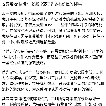
也异常地“慷慨”，纷纷掉落了许多有价值的材料。
那一晚的经历，彻底颠覆了我对游戏爆率的认知。从那天起，
我开始有意识地在深夜进行一些高难度的挑战和关键装备的获
取。我发现，不仅是大型BOSS，一些平时难以刷取的稀有材
料，在深夜也更容易获得。例如，某个需要采集的稀有矿石，
我以往白天需要花费数小时才能找到几颗，但在深夜，往往不
到一个小时就能收集到足够数量。
当然，仅仅是“深夜”还不够，还需要配合一些“神技”。这里的
“神技”并非什么作弊程序，而是基于对游戏机制的深入理解和
一些经过验证的游戏技巧。
首先是“心态调整”。很多时候，我们之所以感觉爆率低，是因
为心态浮躁。在深夜，当外界干扰减少，更能进入“心流”状
态，减少作失误，提升战斗效率。开云体育官网的稳定平台和
流畅的游戏体验，为这种沉浸式游戏提供了绝佳的保障。
其次是“副本选择的策略性”。并非所有副本在深夜爆率都一
样。我的经验是，优先选择那些“有故事”的副本，比如BOSS