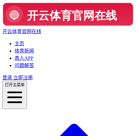
开云体育官网在线
主页
体育新闻
真人APP
问题解答
登录
立即注册
打开主菜单