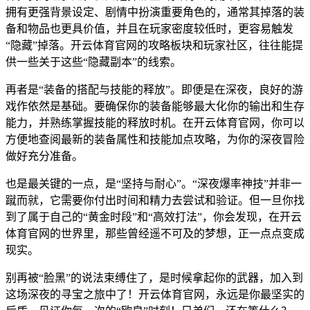
拥有更强背景设定、剧情中扮演重要角色的，通常其掉落的装
备和物品也更具价值，并且在玩家密度较低时，更容易触发
“隐藏”掉落。开云体育官网的攻略板块和玩家社区，往往能提
供一些关于这些“隐藏副本”的线索。
再者是“装备的搭配与技能的释放”。即便是在深夜，良好的游
戏作依然是基础。要确保你的装备能够最大化你的输出和生存
能力，并熟练掌握技能的释放时机。在开云体育官网，你可以
方便地查阅最新的装备属性和技能加点攻略，为你的深夜冒险
做好充分准备。
也是最关键的一点，是“坚持与耐心”。“深夜爆率神技”并非一
蹴而就，它需要你付出时间和精力去尝试和验证。但一旦你找
到了属于自己的“黄金时段”和“高效打法”，你会发现，在开云
体育官网的世界里，那些曾经遥不可及的梦想，正一点点变成
现实。
别再被“脸黑”的说法束缚住了，是时候拿起你的武器，加入到
这场深夜的寻宝之旅中了！开云体育官网，永远是你最坚实的