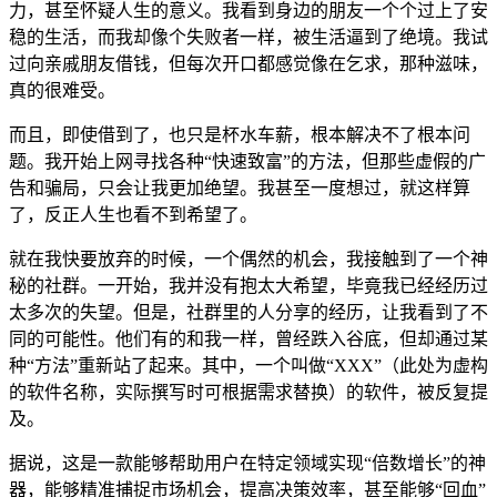
力，甚至怀疑人生的意义。我看到身边的朋友一个个过上了安
稳的生活，而我却像个失败者一样，被生活逼到了绝境。我试
过向亲戚朋友借钱，但每次开口都感觉像在乞求，那种滋味，
真的很难受。
而且，即使借到了，也只是杯水车薪，根本解决不了根本问
题。我开始上网寻找各种“快速致富”的方法，但那些虚假的广
告和骗局，只会让我更加绝望。我甚至一度想过，就这样算
了，反正人生也看不到希望了。
就在我快要放弃的时候，一个偶然的机会，我接触到了一个神
秘的社群。一开始，我并没有抱太大希望，毕竟我已经经历过
太多次的失望。但是，社群里的人分享的经历，让我看到了不
同的可能性。他们有的和我一样，曾经跌入谷底，但却通过某
种“方法”重新站了起来。其中，一个叫做“XXX”（此处为虚构
的软件名称，实际撰写时可根据需求替换）的软件，被反复提
及。
据说，这是一款能够帮助用户在特定领域实现“倍数增长”的神
器，能够精准捕捉市场机会，提高决策效率，甚至能够“回血”