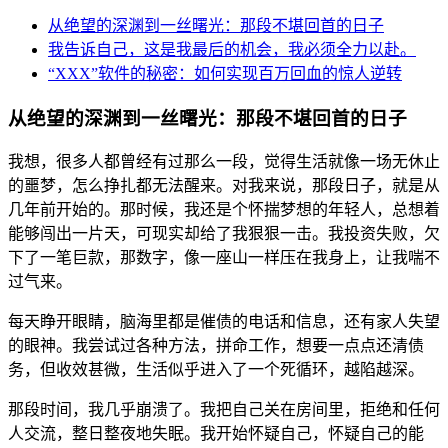
从绝望的深渊到一丝曙光：那段不堪回首的日子
我告诉自己，这是我最后的机会，我必须全力以赴。
“XXX”软件的秘密：如何实现百万回血的惊人逆转
从绝望的深渊到一丝曙光：那段不堪回首的日子
我想，很多人都曾经有过那么一段，觉得生活就像一场无休止
的噩梦，怎么挣扎都无法醒来。对我来说，那段日子，就是从
几年前开始的。那时候，我还是个怀揣梦想的年轻人，总想着
能够闯出一片天，可现实却给了我狠狠一击。我投资失败，欠
下了一笔巨款，那数字，像一座山一样压在我身上，让我喘不
过气来。
每天睁开眼睛，脑海里都是催债的电话和信息，还有家人失望
的眼神。我尝试过各种方法，拼命工作，想要一点点还清债
务，但收效甚微，生活似乎进入了一个死循环，越陷越深。
那段时间，我几乎崩溃了。我把自己关在房间里，拒绝和任何
人交流，整日整夜地失眠。我开始怀疑自己，怀疑自己的能